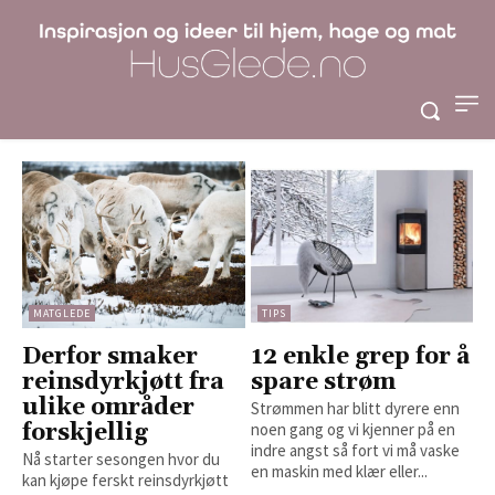
MATGLEDE
TIPS
Derfor smaker
12 enkle grep for å
reinsdyrkjøtt fra
spare strøm
ulike områder
Strømmen har blitt dyrere enn
forskjellig
noen gang og vi kjenner på en
indre angst så fort vi må vaske
Nå starter sesongen hvor du
en maskin med klær eller...
kan kjøpe ferskt reinsdyrkjøtt