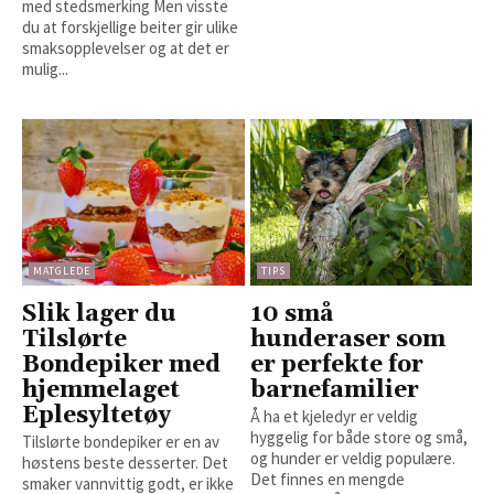
med stedsmerking Men visste
du at forskjellige beiter gir ulike
smaksopplevelser og at det er
mulig...
MATGLEDE
TIPS
Slik lager du
10 små
Tilslørte
hunderaser som
Bondepiker med
er perfekte for
hjemmelaget
barnefamilier
Eplesyltetøy
Å ha et kjeledyr er veldig
hyggelig for både store og små,
Tilslørte bondepiker er en av
og hunder er veldig populære.
høstens beste desserter. Det
Det finnes en mengde
smaker vannvittig godt, er ikke