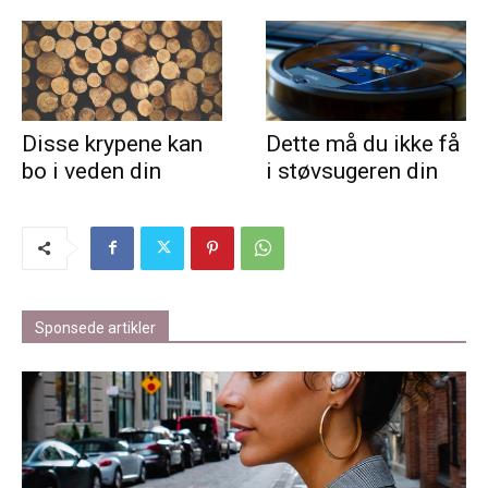
Disse krypene kan
Dette må du ikke få
bo i veden din
i støvsugeren din
Sponsede artikler