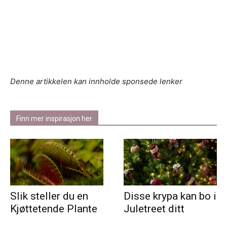
Denne artikkelen kan innholde sponsede lenker
Finn mer inspirasjon her
Slik steller du en
Disse krypa kan bo i
Kjøttetende Plante
Juletreet ditt