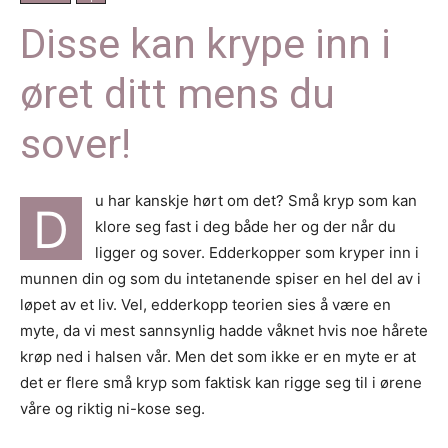
Disse kan krype inn i
øret ditt mens du
sover!
u har kanskje hørt om det? Små kryp som kan
D
klore seg fast i deg både her og der når du
ligger og sover. Edderkopper som kryper inn i
munnen din og som du intetanende spiser en hel del av i
løpet av et liv. Vel, edderkopp teorien sies å være en
myte, da vi mest sannsynlig hadde våknet hvis noe hårete
krøp ned i halsen vår. Men det som ikke er en myte er at
det er flere små kryp som faktisk kan rigge seg til i ørene
våre og riktig ni-kose seg.