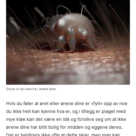
Disse vil du ikke ha i ørene dine.
Hvis du føler at øret eller ørene dine er «fylt» opp av noe
du ikke helt kan kjenne hva er, og i tillegg er plaget med
mye kløe kan det være en idé og forsikre seg om at ikke
ørene dine har blitt bolig for midden og eggene deres.
Det er heldigvis ikke ofte at dette skjer, men man kan