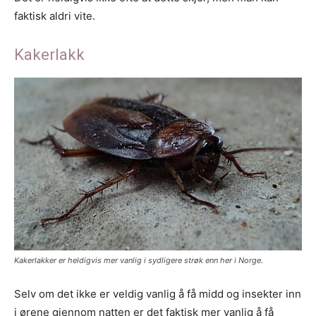
faktisk aldri vite.
Kakerlakk
Kakerlakker er heldigvis mer vanlig i sydligere strøk enn her i Norge.
Selv om det ikke er veldig vanlig å få midd og insekter inn
i ørene gjennom natten er det faktisk mer vanlig å få