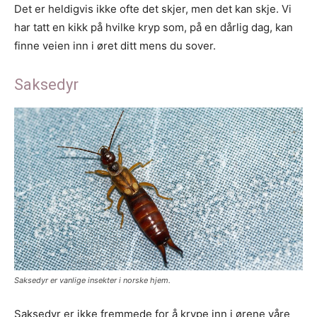
Det er heldigvis ikke ofte det skjer, men det kan skje. Vi
har tatt en kikk på hvilke kryp som, på en dårlig dag, kan
finne veien inn i øret ditt mens du sover.
Saksedyr
Saksedyr er vanlige insekter i norske hjem.
Saksedyr er ikke fremmede for å krype inn i ørene våre