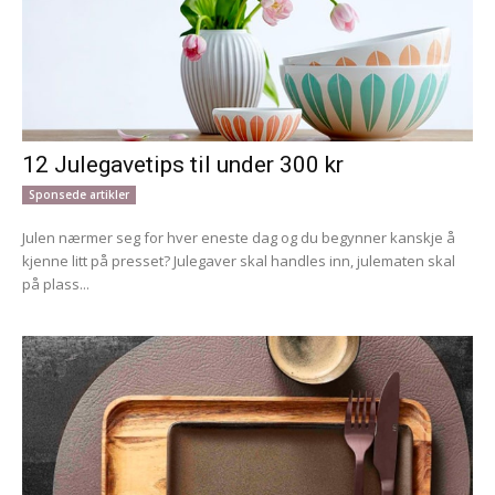
12 Julegavetips til under 300 kr
Sponsede artikler
Julen nærmer seg for hver eneste dag og du begynner kanskje å
kjenne litt på presset? Julegaver skal handles inn, julematen skal
på plass...