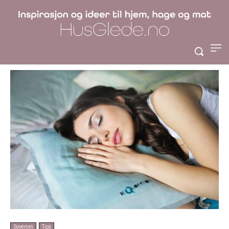
i øret ditt mens du
sover!
Soverom
Tips