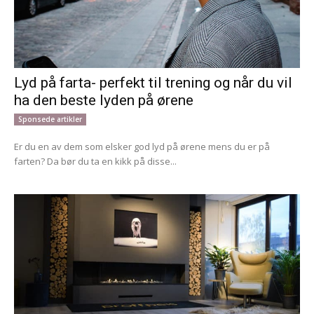
Lyd på farta- perfekt til trening og når du vil
ha den beste lyden på ørene
Sponsede artikler
Er du en av dem som elsker god lyd på ørene mens du er på
farten? Da bør du ta en kikk på disse...