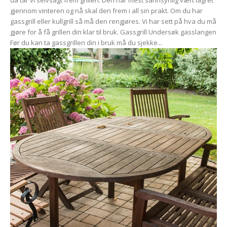
da tar vi selvsagt frem grillen. Den har mest sannsynlig vært lagret
gjennom vinteren og nå skal den frem i all sin prakt. Om du har
gassgrill eller kullgrill så må den rengjøres. Vi har sett på hva du må
gjøre for å få grillen din klar til bruk. Gassgrill Undersøk gasslangen
Før du kan ta gassgrillen din i bruk må du sjekke...