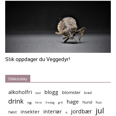
Slik oppdager du Veggedyr!
Stikkordsky
alkoholfri
blogg
blomster
brød
bad
drink
hage
hund
hus
egg
ferie
fredag
grill
jul
jordbær
interiør
insekter
høst
is