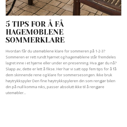
5 TIPS FOR Å FÅ
HAGEMØBLENE
SOMMERKLARE
Hvordan får du utemøblene klare for sommeren på 1-2-3?
Sommeren er rett rundt hjørnet og hagemøblene står fremdeles
lagret inne i et hjørne eller under en presenning. Hva gjør du nå?
Slapp av, dette er lett å fikse. Her har vi satt opp fem tips for å få
dem skinnende rene og klare for sommersesongen. Ikke bruk
høytrykkspyler Den fine høytrykkspyleren din som rengjør bilen
din på null komma niks, passer absolutt ikke til å rengjøre
utemøbler...