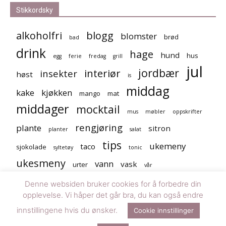
Stikkordsky
alkoholfri
blogg
blomster
brød
bad
drink
hage
hund
hus
egg
ferie
fredag
grill
jul
jordbær
interiør
insekter
høst
is
middag
kake
kjøkken
mango
mat
middager
mocktail
mus
møbler
oppskrifter
rengjøring
plante
sitron
planter
salat
tips
ukemeny
taco
sjokolade
syltetøy
tonic
ukesmeny
vann
vask
urter
vår
Denne websiden bruker cookies for å forbedre din
opplevelse. Vi håper det går bra, du kan også endre
innstillingene hvis du ønsker.
Cookie innstillinger
© Denne siden er driftet av Happy Media AS og designet av
Smith &