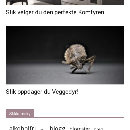
Slik velger du den perfekte Komfyren
Slik oppdager du Veggedyr!
Stikkordsky
alkoholfri
blogg
blomster
brød
bad