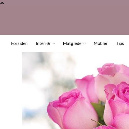
Slik får du Roser
Forsiden
Interiør
Matglede
Møbler
Tips