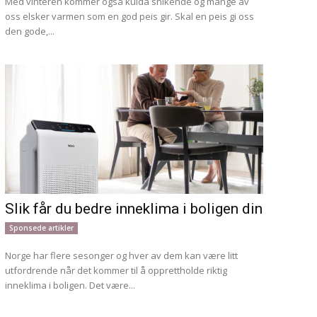
Med vinteren kommer også kulda snikende og mange av
oss elsker varmen som en god peis gir. Skal en peis gi oss
den gode,...
Slik får du bedre inneklima i boligen din
Sponsede artikler
Norge har flere sesonger og hver av dem kan være litt
utfordrende når det kommer til å opprettholde riktig
inneklima i boligen. Det være...