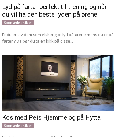
Lyd på farta- perfekt til trening og når
du vil ha den beste lyden på ørene
Sponsede artikler
Er du en av dem som elsker god lyd på ørene mens du er på
farten? Da bør du ta en kikk på disse...
Kos med Peis Hjemme og på Hytta
Sponsede artikler