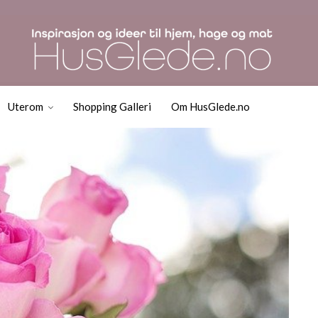
 til å se friske ut leng
Uterom
Shopping Galleri
Om HusGlede.no