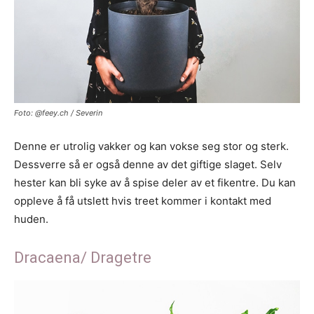
Foto: @feey.ch / Severin
Denne er utrolig vakker og kan vokse seg stor og sterk.
Dessverre så er også denne av det giftige slaget. Selv
hester kan bli syke av å spise deler av et fikentre. Du kan
oppleve å få utslett hvis treet kommer i kontakt med
huden.
Dracaena/ Dragetre