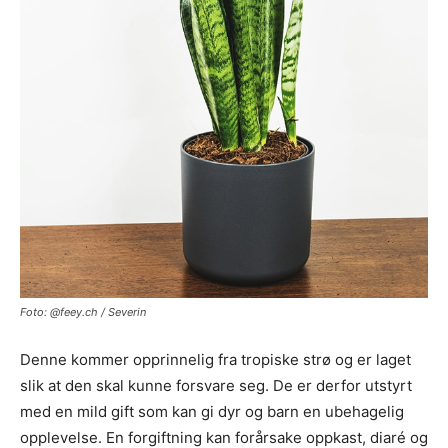
Foto: @feey.ch / Severin
Denne kommer opprinnelig fra tropiske strø og er laget
slik at den skal kunne forsvare seg. De er derfor utstyrt
med en mild gift som kan gi dyr og barn en ubehagelig
opplevelse. En forgiftning kan forårsake oppkast, diaré og