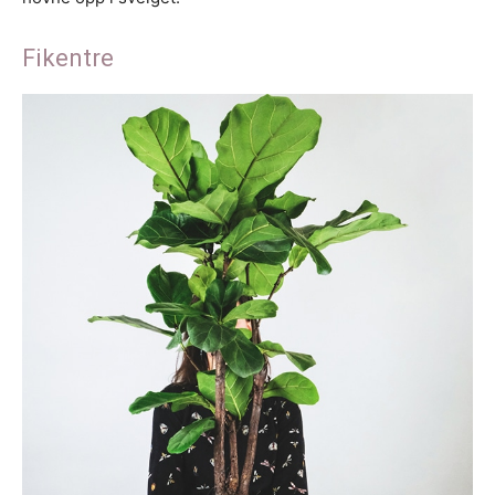
Fikentre