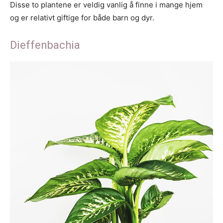
Disse to plantene er veldig vanlig å finne i mange hjem
og er relativt giftige for både barn og dyr.
Dieffenbachia