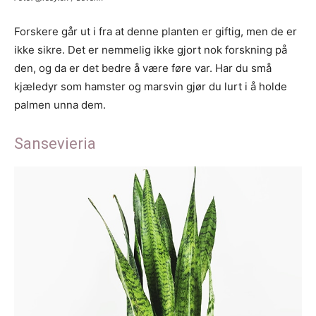
Forskere går ut i fra at denne planten er giftig, men de er
ikke sikre. Det er nemmelig ikke gjort nok forskning på
den, og da er det bedre å være føre var. Har du små
kjæledyr som hamster og marsvin gjør du lurt i å holde
palmen unna dem.
Sansevieria