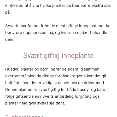
er ikke dumt å vite hvilke planter du bær være ekstra obs
på.
Severin har funnet frem de mest giftige inneplantene du
bør være oppmerksom på, og hvordan du bør behandle
dem.
Svært giftig inneplante
Husdyr, planter og barn, hører de egentlig sammen
overhodet? Med de riktige forhåndsreglene kan det gå
helt fint, men det er viktig at du vet hva du driver med.
Denne planten er svært giftig for både husdyr og barn. I
følge giftsentralen i Sveits er dødelig forgifting pga
planter heldigvis svært sjeldent.