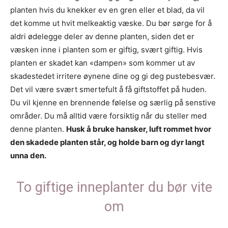
planten hvis du knekker ev en gren eller et blad, da vil
det komme ut hvit melkeaktig væske. Du bør sørge for å
aldri ødelegge deler av denne planten, siden det er
væsken inne i planten som er giftig, svært giftig. Hvis
planten er skadet kan «dampen» som kommer ut av
skadestedet irritere øynene dine og gi deg pustebesvær.
Det vil være svært smertefult å få giftstoffet på huden.
Du vil kjenne en brennende følelse og særlig på senstive
områder. Du må alltid være forsiktig når du steller med
denne planten.
Husk å bruke hansker, luft rommet hvor
den skadede planten står, og holde barn og dyr langt
unna den.
To giftige inneplanter du bør vite
om