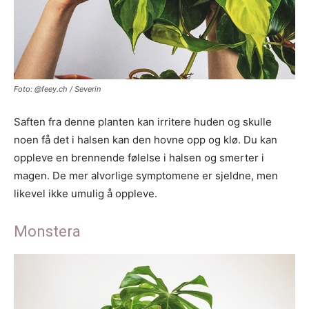
Foto: @feey.ch / Severin
Saften fra denne planten kan irritere huden og skulle
noen få det i halsen kan den hovne opp og klø. Du kan
oppleve en brennende følelse i halsen og smerter i
magen. De mer alvorlige symptomene er sjeldne, men
likevel ikke umulig å oppleve.
Monstera