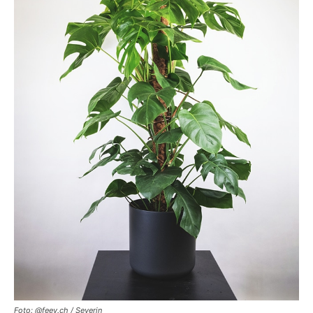
Foto: @feey.ch / Severin