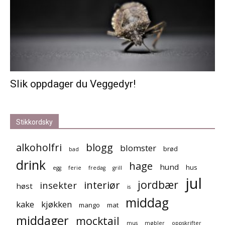
Slik oppdager du Veggedyr!
Stikkordsky
alkoholfri
blogg
blomster
brød
bad
drink
hage
hund
hus
egg
ferie
fredag
grill
jul
jordbær
interiør
insekter
høst
is
middag
kake
kjøkken
mango
mat
middager
mocktail
mus
møbler
oppskrifter