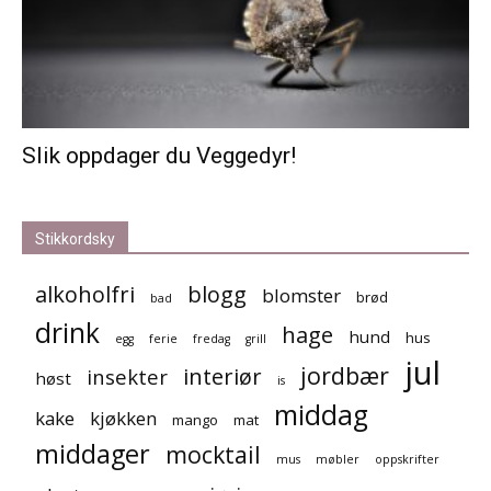
Slik oppdager du Veggedyr!
Stikkordsky
alkoholfri
blogg
blomster
brød
bad
drink
hage
hund
hus
egg
ferie
fredag
grill
jul
jordbær
interiør
insekter
høst
is
middag
kake
kjøkken
mango
mat
middager
mocktail
mus
møbler
oppskrifter