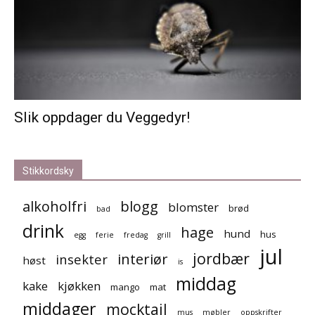
Slik oppdager du Veggedyr!
Stikkordsky
alkoholfri
blogg
blomster
brød
bad
drink
hage
hund
hus
egg
ferie
fredag
grill
jul
jordbær
interiør
insekter
høst
is
middag
kake
kjøkken
mango
mat
middager
mocktail
mus
møbler
oppskrifter