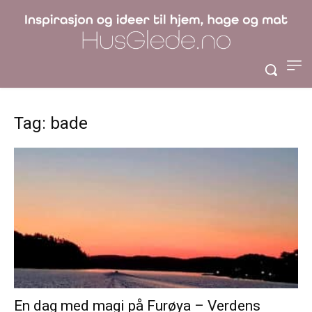
Tag: bade
En dag med magi på Furøya – Verdens