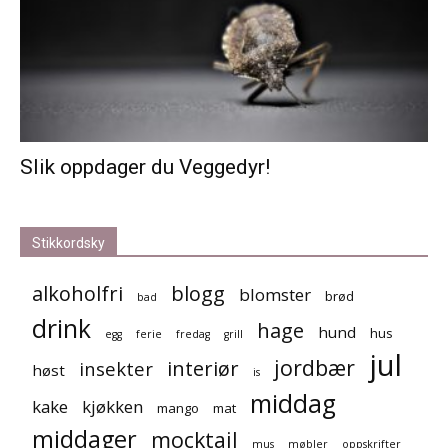
Slik oppdager du Veggedyr!
Stikkordsky
alkoholfri
blogg
blomster
brød
bad
drink
hage
hund
hus
egg
ferie
fredag
grill
jul
jordbær
interiør
insekter
høst
is
middag
kake
kjøkken
mango
mat
middager
mocktail
mus
møbler
oppskrifter