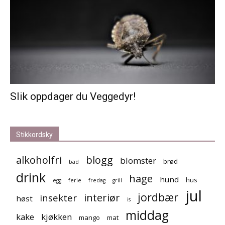
Slik oppdager du Veggedyr!
Stikkordsky
alkoholfri
blogg
blomster
brød
bad
drink
hage
hund
hus
egg
ferie
fredag
grill
jul
jordbær
interiør
insekter
høst
is
middag
kake
kjøkken
mango
mat