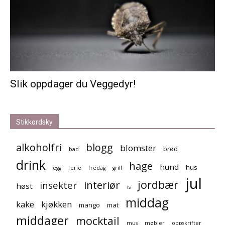
Slik oppdager du Veggedyr!
Stikkordsky
alkoholfri
blogg
blomster
brød
bad
drink
hage
hund
hus
egg
ferie
fredag
grill
jul
jordbær
interiør
insekter
høst
is
middag
kake
kjøkken
mango
mat
middager
mocktail
mus
møbler
oppskrifter