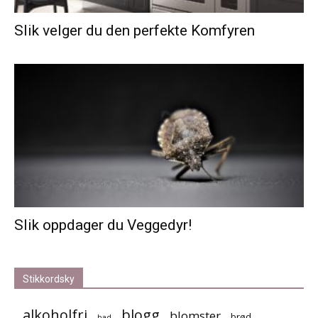
Slik velger du den perfekte Komfyren
Slik oppdager du Veggedyr!
Stikkordsky
alkoholfri
blogg
blomster
brød
bad