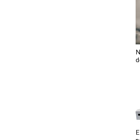
N
d
E