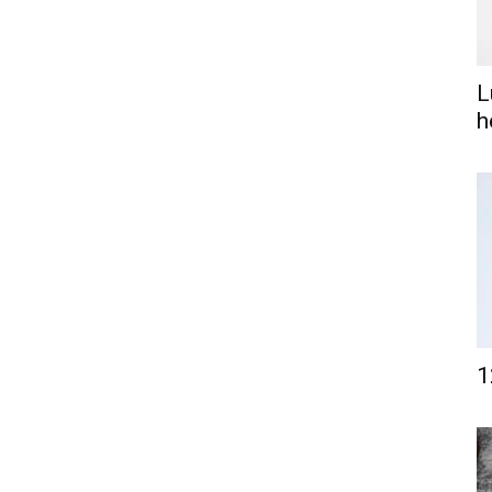
L
h
1