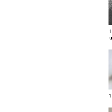
1
k
1