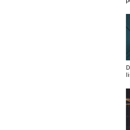
p
D
l