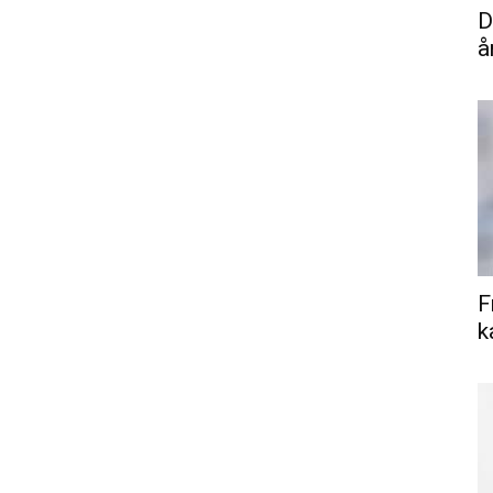
D
å
F
k