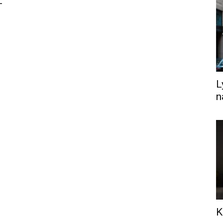
–
L
n
K