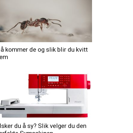
å kommer de og slik blir du kvitt
em
lsker du å sy? Slik velger du den