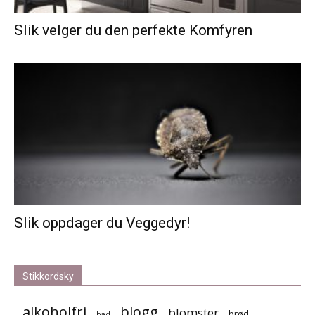
Slik velger du den perfekte Komfyren
Slik oppdager du Veggedyr!
Stikkordsky
alkoholfri
blogg
blomster
brød
bad