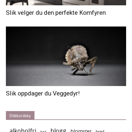
Slik velger du den perfekte Komfyren
Slik oppdager du Veggedyr!
Stikkordsky
alkoholfri
blogg
blomster
brød
bad