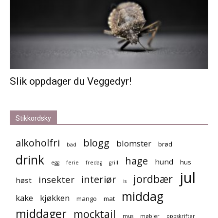
Slik oppdager du Veggedyr!
Stikkordsky
alkoholfri
blogg
blomster
brød
bad
drink
hage
hund
hus
egg
ferie
fredag
grill
jul
jordbær
interiør
insekter
høst
is
middag
kake
kjøkken
mango
mat
middager
mocktail
mus
møbler
oppskrifter