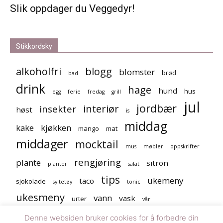
Slik oppdager du Veggedyr!
Stikkordsky
alkoholfri
blogg
blomster
brød
bad
drink
hage
hund
hus
egg
ferie
fredag
grill
jul
jordbær
interiør
insekter
høst
is
middag
kake
kjøkken
mango
mat
middager
mocktail
mus
møbler
oppskrifter
rengjøring
plante
sitron
planter
salat
tips
ukemeny
taco
sjokolade
syltetøy
tonic
ukesmeny
vann
vask
urter
vår
Denne websiden bruker cookies for å forbedre din