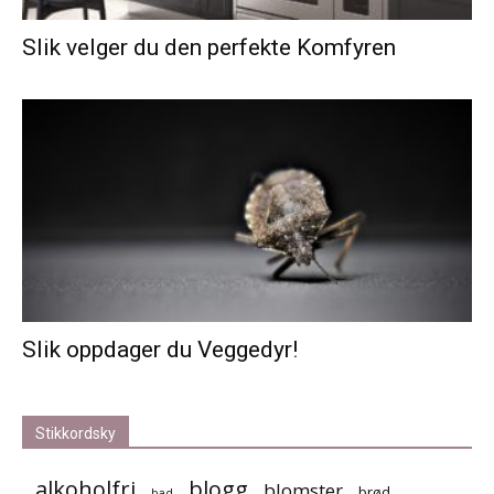
Slik velger du den perfekte Komfyren
Slik oppdager du Veggedyr!
Stikkordsky
alkoholfri
blogg
blomster
brød
bad