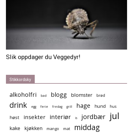
Slik oppdager du Veggedyr!
Stikkordsky
alkoholfri
blogg
blomster
brød
bad
drink
hage
hund
hus
egg
ferie
fredag
grill
jul
jordbær
interiør
insekter
høst
is
middag
kake
kjøkken
mango
mat