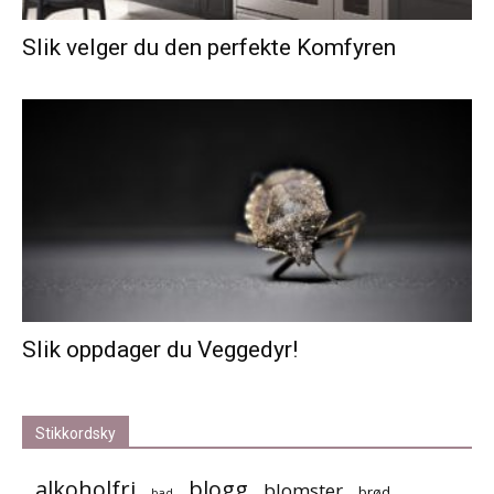
Slik velger du den perfekte Komfyren
Slik oppdager du Veggedyr!
Stikkordsky
alkoholfri
blogg
blomster
brød
bad