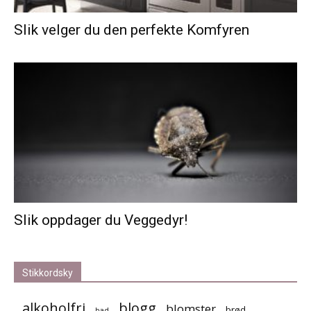
Slik velger du den perfekte Komfyren
Slik oppdager du Veggedyr!
Stikkordsky
alkoholfri
blogg
blomster
brød
bad