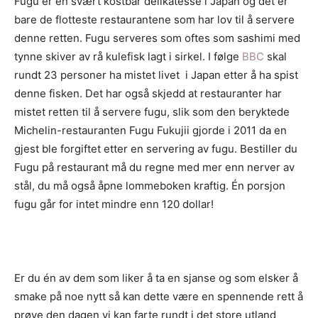
Fugu er en svært kostbar delikatesse i Japan og det er
bare de flotteste restaurantene som har lov til å servere
denne retten. Fugu serveres som oftes som sashimi med
tynne skiver av rå kulefisk lagt i sirkel. I følge
BBC
skal
rundt 23 personer ha mistet livet i Japan etter å ha spist
denne fisken. Det har også skjedd at restauranter har
mistet retten til å servere fugu, slik som den beryktede
Michelin-restauranten Fugu Fukujii gjorde i 2011 da en
gjest ble forgiftet etter en servering av fugu. Bestiller du
Fugu på restaurant må du regne med mer enn nerver av
stål, du må også åpne lommeboken kraftig. Én porsjon
fugu går for intet mindre enn 120 dollar!
Er du én av dem som liker å ta en sjanse og som elsker å
smake på noe nytt så kan dette være en spennende rett å
prøve den dagen vi kan farte rundt i det store utland