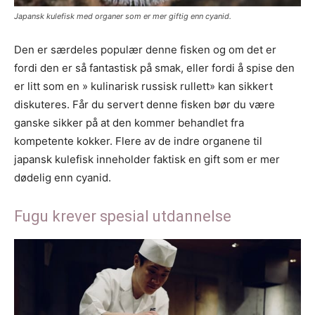
Japansk kulefisk med organer som er mer giftig enn cyanid.
Den er særdeles populær denne fisken og om det er
fordi den er så fantastisk på smak, eller fordi å spise den
er litt som en » kulinarisk russisk rullett» kan sikkert
diskuteres. Får du servert denne fisken bør du være
ganske sikker på at den kommer behandlet fra
kompetente kokker. Flere av de indre organene til
japansk kulefisk inneholder faktisk en gift som er mer
dødelig enn cyanid.
Fugu krever spesial utdannelse