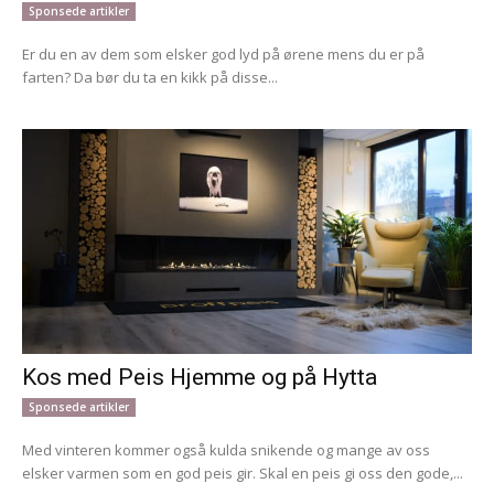
Sponsede artikler
Er du en av dem som elsker god lyd på ørene mens du er på
farten? Da bør du ta en kikk på disse...
Kos med Peis Hjemme og på Hytta
Sponsede artikler
Med vinteren kommer også kulda snikende og mange av oss
elsker varmen som en god peis gir. Skal en peis gi oss den gode,...