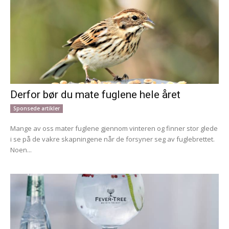
Derfor bør du mate fuglene hele året
Sponsede artikler
Mange av oss mater fuglene gjennom vinteren og finner stor glede
i se på de vakre skapningene når de forsyner seg av fuglebrettet.
Noen...