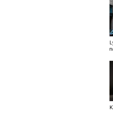
L
n
K