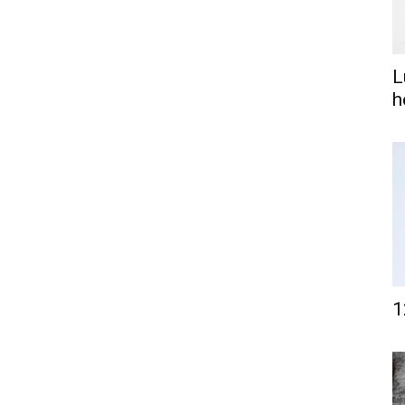
L
h
1