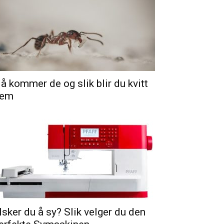
å kommer de og slik blir du kvitt
em
lsker du å sy? Slik velger du den