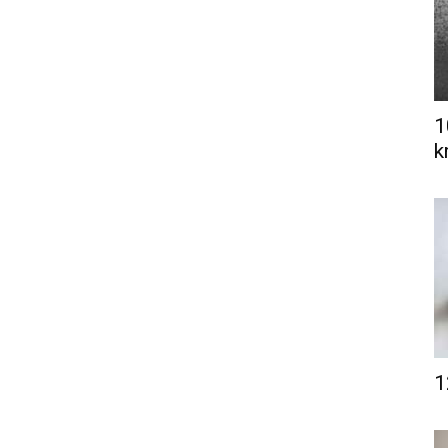
1
k
1