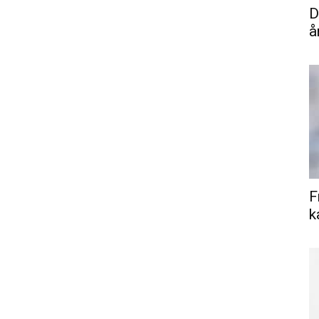
D
å
F
k