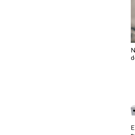
N
d
E