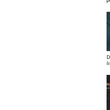
p
D
l