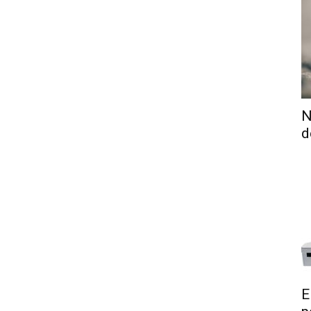
N
d
E