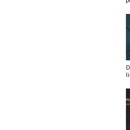
p
D
l