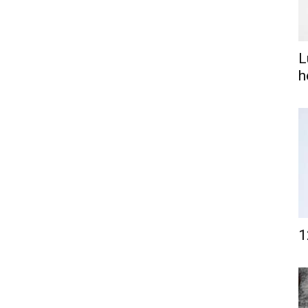
L
h
1