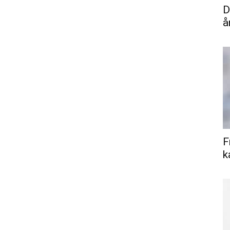
D
å
F
k