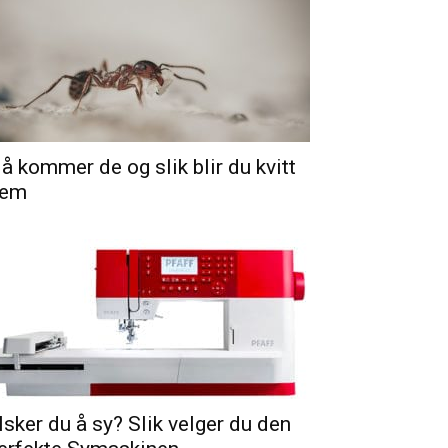
å kommer de og slik blir du kvitt
em
lsker du å sy? Slik velger du den