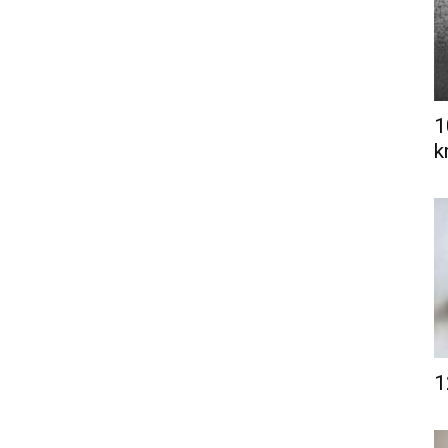
1
k
1