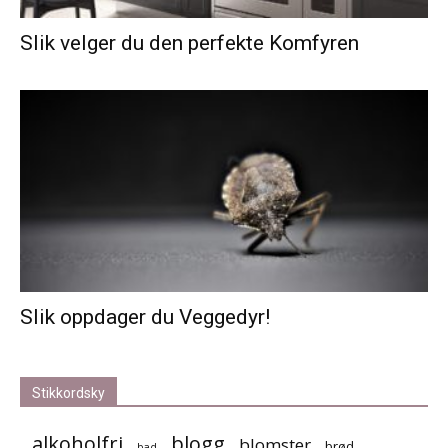
Slik velger du den perfekte Komfyren
Slik oppdager du Veggedyr!
Stikkordsky
alkoholfri
blogg
blomster
brød
bad