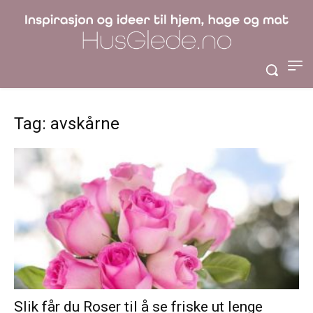
Tag: avskårne
Slik får du Roser til å se friske ut lenge