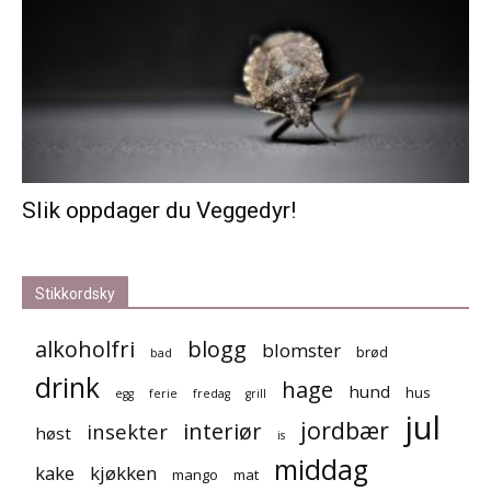
Slik oppdager du Veggedyr!
Stikkordsky
alkoholfri
blogg
blomster
brød
bad
drink
hage
hund
hus
egg
ferie
fredag
grill
jul
jordbær
interiør
insekter
høst
is
middag
kake
kjøkken
mango
mat