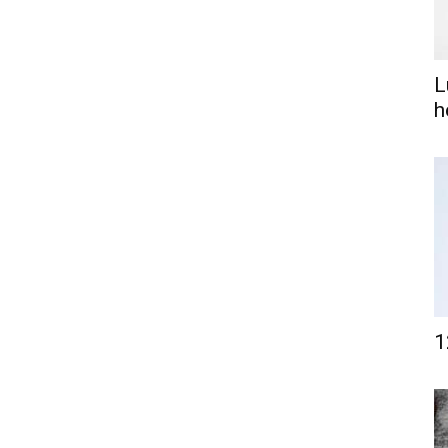
L
h
1