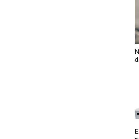
N
d
E