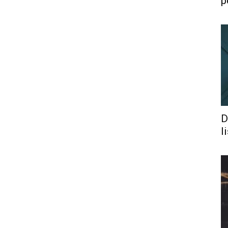
p
D
l