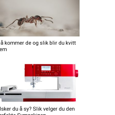
å kommer de og slik blir du kvitt
em
lsker du å sy? Slik velger du den