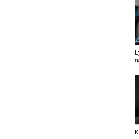
L
n
K