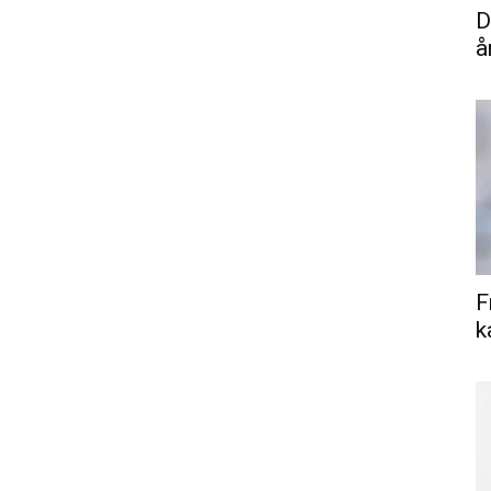
D
å
F
k