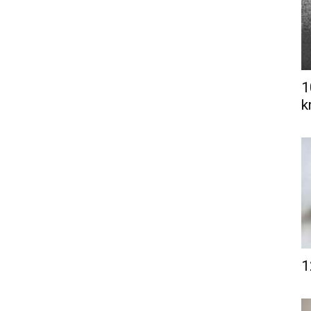
1
k
1