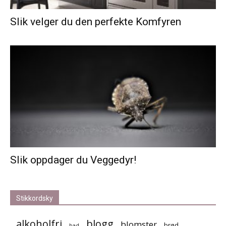
Slik velger du den perfekte Komfyren
Slik oppdager du Veggedyr!
Stikkordsky
alkoholfri
blogg
blomster
brød
bad