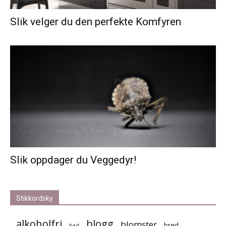
Slik velger du den perfekte Komfyren
Slik oppdager du Veggedyr!
Stikkordsky
alkoholfri
blogg
blomster
brød
bad