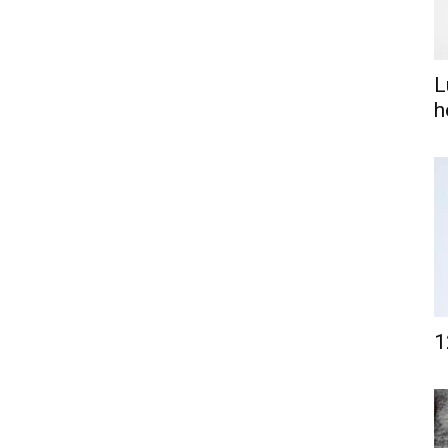
L
h
1