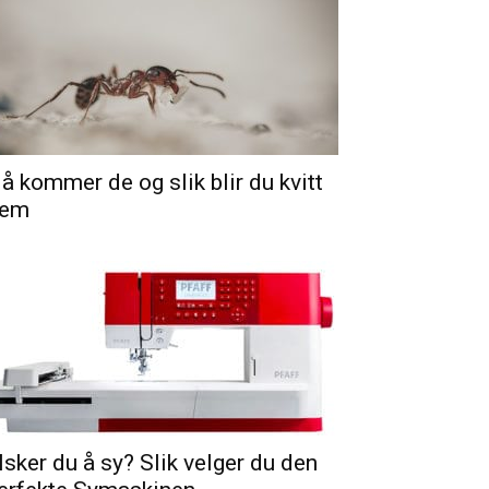
å kommer de og slik blir du kvitt
em
lsker du å sy? Slik velger du den