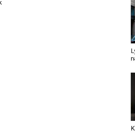
k
L
n
K