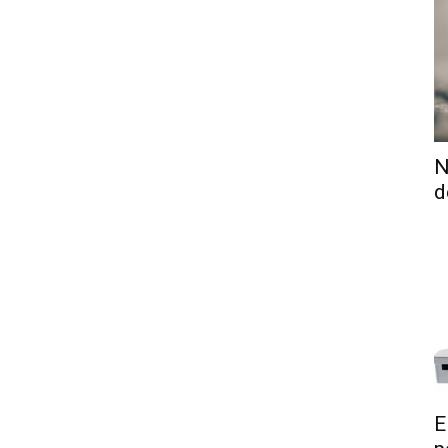
N
d
E