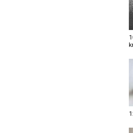
1
k
1