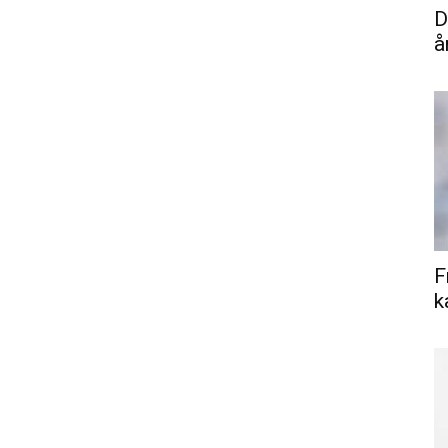
D
å
F
k