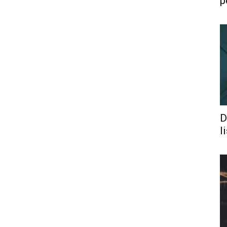
p
D
l