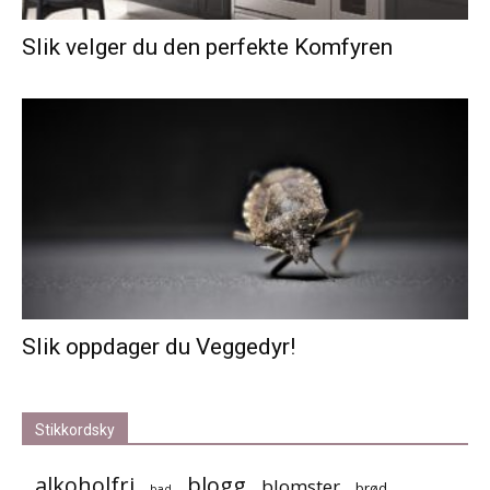
Slik velger du den perfekte Komfyren
Slik oppdager du Veggedyr!
Stikkordsky
alkoholfri
blogg
blomster
brød
bad