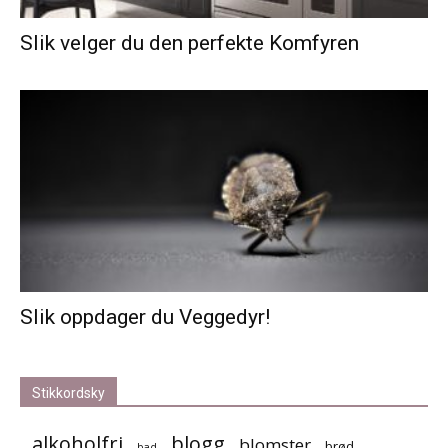
Slik velger du den perfekte Komfyren
Slik oppdager du Veggedyr!
Stikkordsky
alkoholfri
blogg
blomster
brød
bad