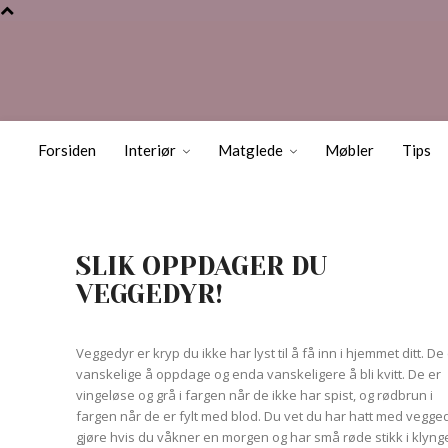
Forsiden
Interiør
Matglede
Møbler
Tips
SLIK OPPDAGER DU
VEGGEDYR!
Veggedyr er kryp du ikke har lyst til å få inn i hjemmet ditt. De
vanskelige å oppdage og enda vanskeligere å bli kvitt. De er
vingeløse og grå i fargen når de ikke har spist, og rødbrun i
fargen når de er fylt med blod. Du vet du har hatt med vegge
gjøre hvis du våkner en morgen og har små røde stikk i klyng