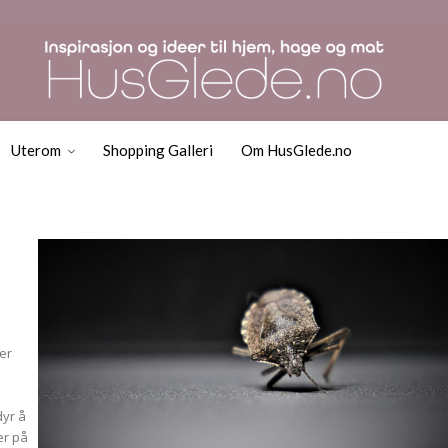
Uterom
Shopping Galleri
Om HusGlede.no
 er
dyr å
er på