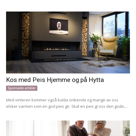
Kos med Peis Hjemme og på Hytta
Sponsede artikler
Med vinteren kommer også kulda snikende og mange av oss
elsker varmen som en god peis gir. Skal en peis gi oss den gode,...