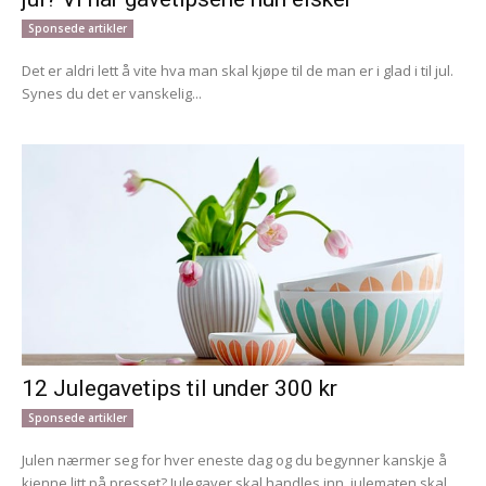
Sponsede artikler
Det er aldri lett å vite hva man skal kjøpe til de man er i glad i til jul.
Synes du det er vanskelig...
12 Julegavetips til under 300 kr
Sponsede artikler
Julen nærmer seg for hver eneste dag og du begynner kanskje å
kjenne litt på presset? Julegaver skal handles inn, julematen skal