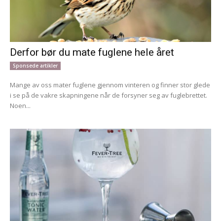
Derfor bør du mate fuglene hele året
Sponsede artikler
Mange av oss mater fuglene gjennom vinteren og finner stor glede
i se på de vakre skapningene når de forsyner seg av fuglebrettet.
Noen...