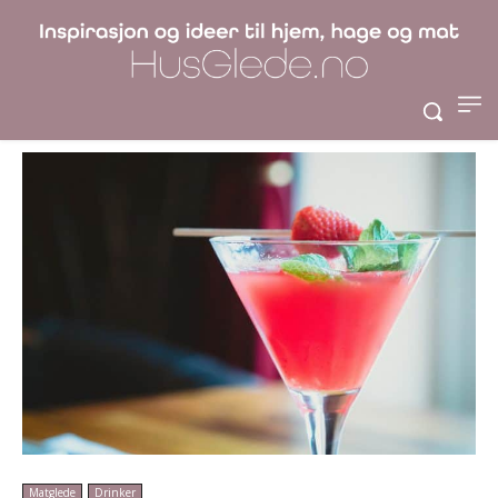
sitronbrus og tonic
med Hyllebær
Matglede
Drinker