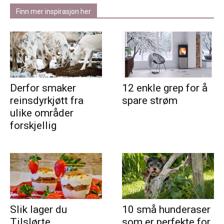
Finn mer inspirasjon her
Derfor smaker
12 enkle grep for å
reinsdyrkjøtt fra
spare strøm
ulike områder
forskjellig
Slik lager du
10 små hunderaser
Tilslørte
som er perfekte for