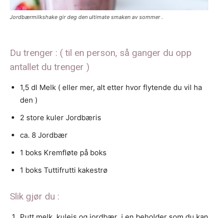
Jordbærmilkshake gir deg den ultimate smaken av sommer .
Du trenger : ( til en person, så ganger du opp
antallet du trenger )
1,5 dl Melk ( eller mer, alt etter hvor flytende du vil ha
den )
2 store kuler Jordbæris
ca. 8 Jordbær
1 boks Kremfløte på boks
1 boks Tuttifrutti kakestrø
Slik gjør du :
Putt melk, kuleis og jordbær
i en beholder som du kan