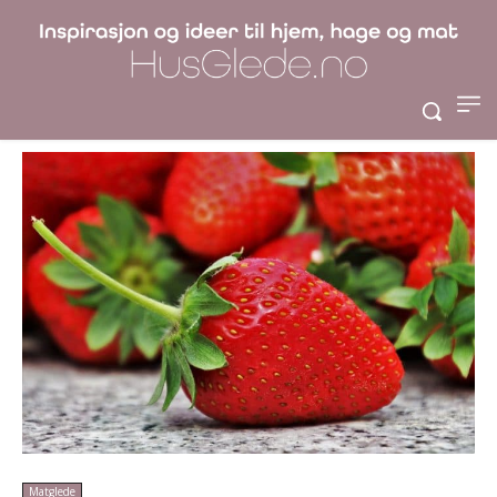
5 enkle fristelser
med jordbær
Matglede