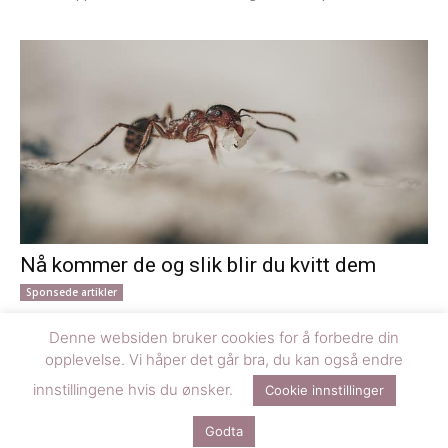
Nå kommer de og slik blir du kvitt dem
Sponsede artikler
Når våren melder sin ankomst med varmere dager og netter, kan
Denne websiden bruker cookies for å forbedre din
du være helt sikker på at også mauren våkner til liv. Mauren er...
opplevelse. Vi håper det går bra, du kan også endre
innstillingene hvis du ønsker.
Cookie innstillinger
© Denne siden er driftet av Happy Media AS og designet av
Smith &
Godta
Schur AS