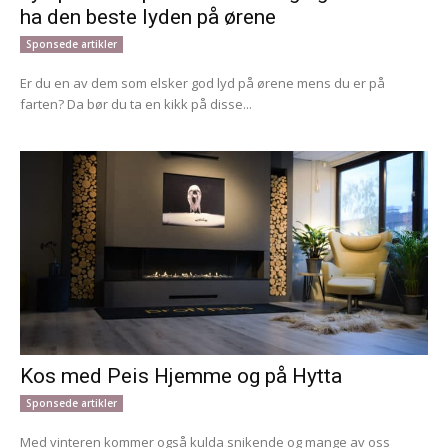
ha den beste lyden på ørene
Sponsede artikler
Er du en av dem som elsker god lyd på ørene mens du er på
farten? Da bør du ta en kikk på disse...
Kos med Peis Hjemme og på Hytta
Sponsede artikler
Med vinteren kommer også kulda snikende og mange av oss