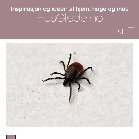
Slik unngår du
flåttbitt
Tips