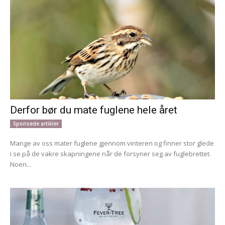
Derfor bør du mate fuglene hele året
Sponsede artikler
Mange av oss mater fuglene gjennom vinteren og finner stor glede
i se på de vakre skapningene når de forsyner seg av fuglebrettet.
Noen...