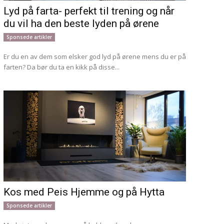
Lyd på farta- perfekt til trening og når
du vil ha den beste lyden på ørene
Sponsede artikler
Er du en av dem som elsker god lyd på ørene mens du er på
farten? Da bør du ta en kikk på disse...
Kos med Peis Hjemme og på Hytta
Sponsede artikler