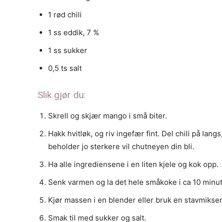
1
rød chili
1
ss
eddik, 7 %
1
ss
sukker
0,5
ts
salt
Slik gjør du:
Skrell og skjær mango i små biter.
Hakk hvitløk, og riv ingefær fint. Del chili på lang
beholder jo sterkere vil chutneyen din bli.
Ha alle ingrediensene i en liten kjele og kok opp.
Senk varmen og la det hele småkoke i ca 10 minut
Kjør massen i en blender eller bruk en stavmikser t
Smak til med sukker og salt.