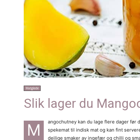
Matglede
Slik lager du Mango
angochutney kan du lage flere dager før du
M
spekemat til indisk mat og kan fint serve
deilige smaker av ingefær og chilli og s