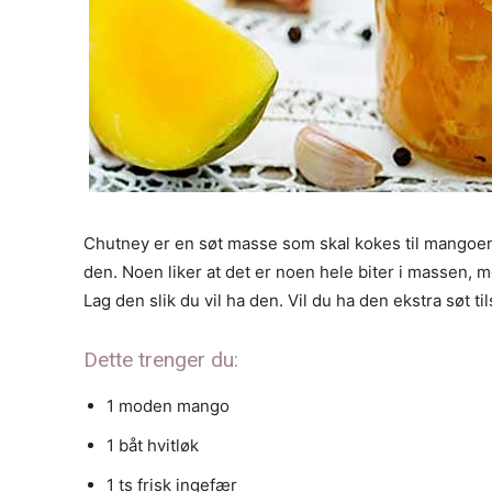
Chutney er en søt masse som skal kokes til mangoen 
den. Noen liker at det er noen hele biter i massen, 
Lag den slik du vil ha den. Vil du ha den ekstra søt ti
Dette trenger du:
1
moden mango
1
båt
hvitløk
1
ts
frisk ingefær