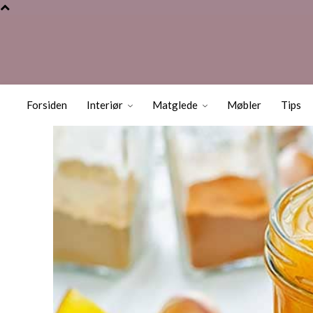
Slik lager du 
Forsiden
Interiør
Matglede
Møbler
Tips