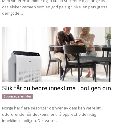
Med vinteren kommer også kulda snikende og mange av
oss elsker varmen som en god peis gir. Skal en peis gi oss
den gode,...
Slik får du bedre inneklima i boligen din
Sponsede artikler
Norge har flere sesonger og hver av dem kan være litt
utfordrende når det kommer til å opprettholde riktig
inneklima i boligen. Det være...