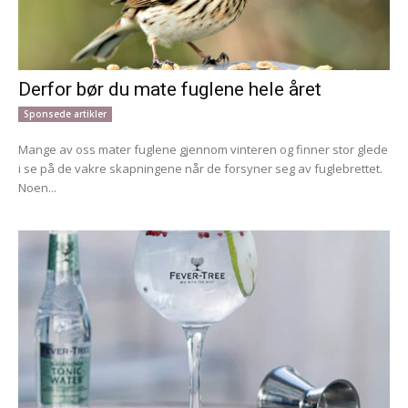
Derfor bør du mate fuglene hele året
Sponsede artikler
Mange av oss mater fuglene gjennom vinteren og finner stor glede
i se på de vakre skapningene når de forsyner seg av fuglebrettet.
Noen...