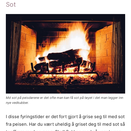
Sot
Md sot på peisdørene er det ofte man kan få sot på tøyet i det man legger inn
nye vedkubber.
I disse fyringstider er det fort gjort å grise seg til med sot
fra peisen. Har du vært uheldig å griset deg til med sot så