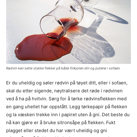
Rødvin kan sette stykke flekker på både finkjolen din og putene i sofaen.
Er du uheldig og søler rødvin på tøyet ditt, eller i sofaen,
skal du etter sigende, nøytralisere det røde i rødvinen
ved å ha på hvitvin. Sørg for å tørke rødvinsflekken med
en gang uhellet har oppstått. Legg tørkepapir på flekken
og la væsken trekke inn i papiret uten å gni. Det beste du
nå kan gjøre er å bruke sitronsåpe på flekken. Fukt
plagget eller stedet du har vært uheldig og gni