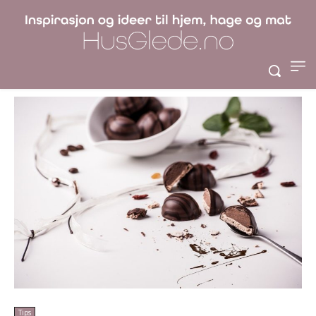
enkelt Flekker på
Klær og Møbler
Tips