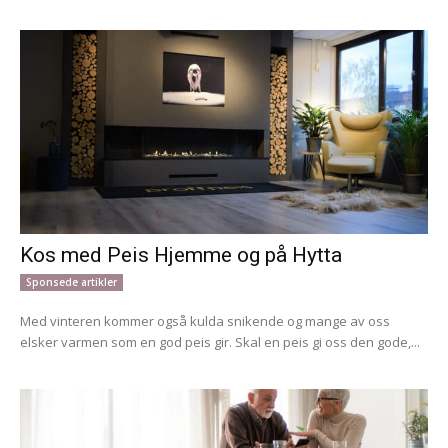
Kos med Peis Hjemme og på Hytta
Sponsede artikler
Med vinteren kommer også kulda snikende og mange av oss
elsker varmen som en god peis gir. Skal en peis gi oss den gode,...