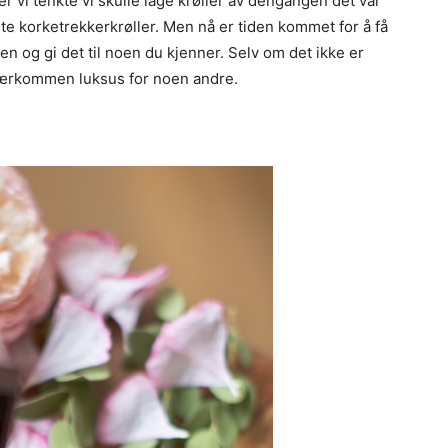
 vi tenkte vi skulle lage krøller av dengangen det var
e korketrekkerkrøller. Men nå er tiden kommet for å få
n og gi det til noen du kjenner. Selv om det ikke er
kjærkommen luksus for noen andre.