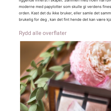
liggende innerst i skapet. Sammen med noen hårruller
moderne med papylotter som skulle gi verdens finest
orden. Kast det du ikke bruker, eller samle det samme
brukelig for deg , kan det fint hende det kan være 
Rydd alle overflater