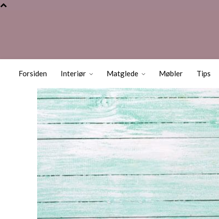
Få orden på ba
Forsiden
Interiør
Matglede
Møbler
Tips