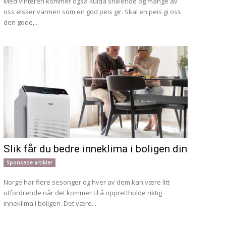
Med vinteren kommer også kulda snikende og mange av
oss elsker varmen som en god peis gir. Skal en peis gi oss
den gode,...
Slik får du bedre inneklima i boligen din
Sponsede artikler
Norge har flere sesonger og hver av dem kan være litt
utfordrende når det kommer til å opprettholde riktig
inneklima i boligen. Det være...