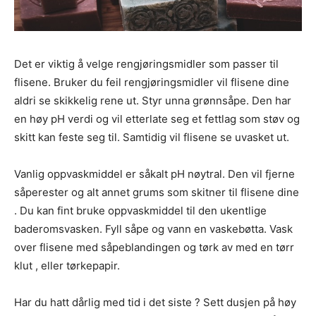
Det er viktig å velge rengjøringsmidler som passer til
flisene. Bruker du feil rengjøringsmidler vil flisene dine
aldri se skikkelig rene ut. Styr unna grønnsåpe. Den har
en høy pH verdi og vil etterlate seg et fettlag som støv og
skitt kan feste seg til. Samtidig vil flisene se uvasket ut.
Vanlig oppvaskmiddel er såkalt pH nøytral. Den vil fjerne
såperester og alt annet grums som skitner til flisene dine
. Du kan fint bruke oppvaskmiddel til den ukentlige
baderomsvasken. Fyll såpe og vann en vaskebøtta. Vask
over flisene med såpeblandingen og tørk av med en tørr
klut , eller tørkepapir.
Har du hatt dårlig med tid i det siste ? Sett dusjen på høy