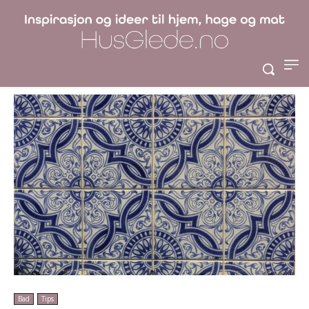
Få rene fliser på
badet
Bad
Tips