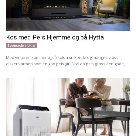
Kos med Peis Hjemme og på Hytta
Sponsede artikler
Med vinteren kommer også kulda snikende og mange av oss
elsker varmen som en god peis gir. Skal en peis gi oss den gode,...