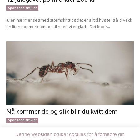
Sponsede artikler
Julen nærmer seg med stormskritt og det er alltid hyggelig å gi vekk
en liten oppmerksomhet til noen vi er glad i. Det løper...
Nå kommer de og slik blir du kvitt dem
Sponsede artikler
Når våren melder sin ankomst med varmere dager og netter, kan
Denne websiden bruker cookies for å forbedre din
du være helt sikker på at også mauren våkner til liv. Mauren er...