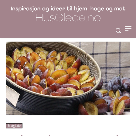
Bakte plommer med
vaniljeis
Matglede