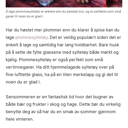
Å lage plommesyltetøy er enklere enn du kanskje tror, og er perfekte som små
gaver til noen du er glad i.
Har du høstet mer plommer enn du klarer å spise kan du
lage
plommesyltetøy
. Det er veldig populært siden det er
enkelt å lage og samtidig har lang holdbarhet. Bare husk
på å sette de fylte glassene med syltetøy både mørkt og
kjølig. Plommesyltetøy er også perfekt som små
vertinnegaver. Ha ditt hjemmelagede syltetøy over på
fine lufttette glass, ha på en liten merkelapp og gi det til
noen du er glad i.
Sensommeren er en fantastisk tid hvor det bugner av
både bær og frukter i skog og hage. Dette bør du virkelig
benytte deg av så har du en smak av sommer gjennom
hele vinteren.