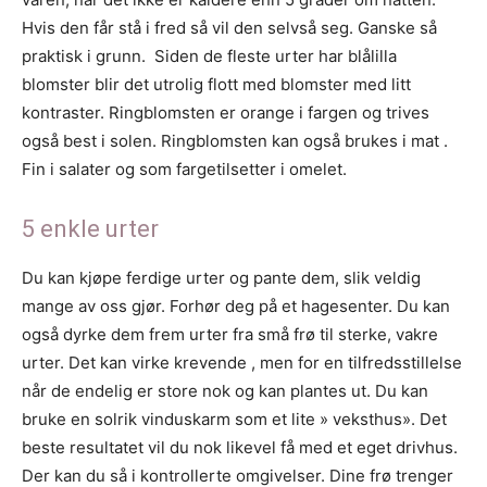
Hvis den får stå i fred så vil den selvså seg. Ganske så
praktisk i grunn. Siden de fleste urter har blålilla
blomster blir det utrolig flott med blomster med litt
kontraster. Ringblomsten er orange i fargen og trives
også best i solen. Ringblomsten kan også brukes i mat .
Fin i salater og som fargetilsetter i omelet.
5 enkle urter
Du kan kjøpe ferdige urter og pante dem, slik veldig
mange av oss gjør. Forhør deg på et hagesenter. Du kan
også dyrke dem frem urter fra små frø til sterke, vakre
urter. Det kan virke krevende , men for en tilfredsstillelse
når de endelig er store nok og kan plantes ut. Du kan
bruke en solrik vinduskarm som et lite » veksthus». Det
beste resultatet vil du nok likevel få med et eget drivhus.
Der kan du så i kontrollerte omgivelser. Dine frø trenger