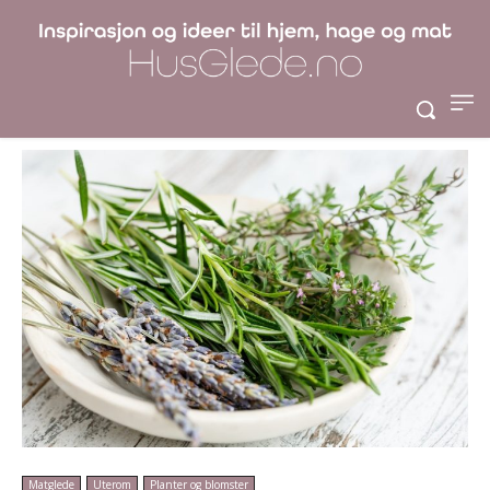
Tips Til Urter Fra
Eksperten
Matglede
Uterom
Planter og blomster