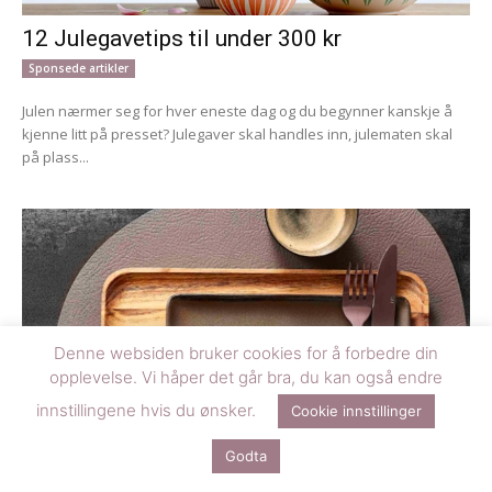
12 Julegavetips til under 300 kr
Sponsede artikler
Julen nærmer seg for hver eneste dag og du begynner kanskje å
kjenne litt på presset? Julegaver skal handles inn, julematen skal
på plass...
Denne websiden bruker cookies for å forbedre din
opplevelse. Vi håper det går bra, du kan også endre
innstillingene hvis du ønsker.
Cookie innstillinger
10 Julegavetips til under 400 kroner
Godta
Sponsede artikler