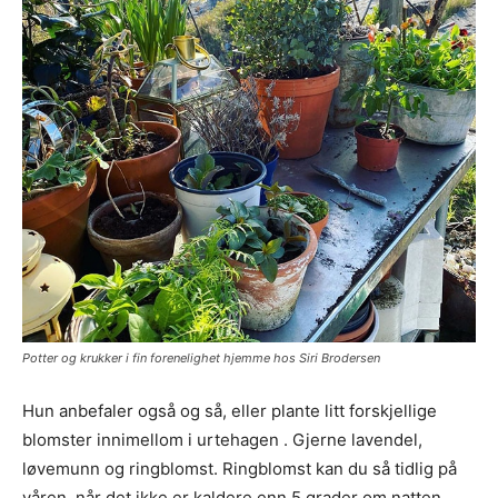
Potter og krukker i fin forenelighet hjemme hos Siri Brodersen
Hun anbefaler også og så, eller plante litt forskjellige
blomster innimellom i urtehagen . Gjerne lavendel,
løvemunn og ringblomst. Ringblomst kan du så tidlig på
våren, når det ikke er kaldere enn 5 grader om natten.