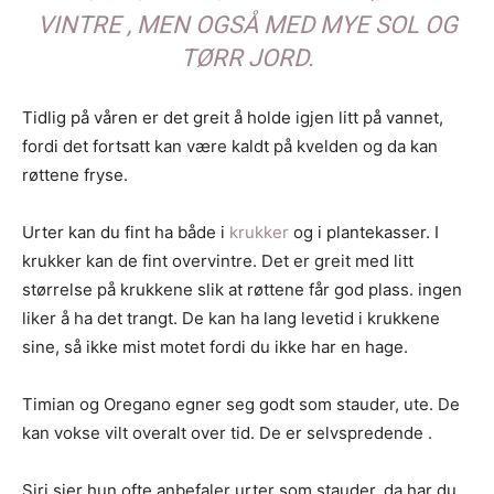
VINTRE , MEN OGSÅ MED MYE SOL OG
TØRR JORD.
Tidlig på våren er det greit å holde igjen litt på vannet,
fordi det fortsatt kan være kaldt på kvelden og da kan
røttene fryse.
Urter kan du fint ha både i
krukker
og i plantekasser. I
krukker kan de fint overvintre. Det er greit med litt
størrelse på krukkene slik at røttene får god plass. ingen
liker å ha det trangt. De kan ha lang levetid i krukkene
sine, så ikke mist motet fordi du ikke har en hage.
Timian og Oregano egner seg godt som stauder, ute. De
kan vokse vilt overalt over tid. De er selvspredende .
Siri sier hun ofte anbefaler urter som stauder, da har du