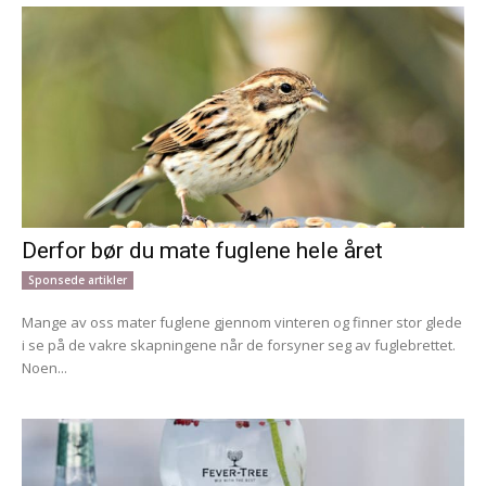
Derfor bør du mate fuglene hele året
Sponsede artikler
Mange av oss mater fuglene gjennom vinteren og finner stor glede
i se på de vakre skapningene når de forsyner seg av fuglebrettet.
Noen...