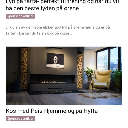
Lyd på farta- perfekt til trening og når du vil
ha den beste lyden på ørene
Sponsede artikler
Er du en av dem som elsker god lyd på ørene mens du er på
farten? Da bør du ta en kikk på disse...
Kos med Peis Hjemme og på Hytta
Sponsede artikler