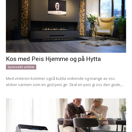
Kos med Peis Hjemme og på Hytta
Sponsede artikler
Med vinteren kommer også kulda snikende og mange av oss
elsker varmen som en god peis gir. Skal en peis gi oss den gode,...