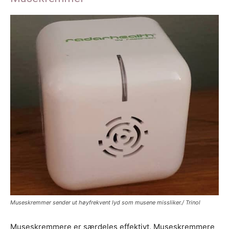
Museskremmer sender ut høyfrekvent lyd som musene missliker./ Trinol
Museskremmere er særdeles effektivt. Museskremmere