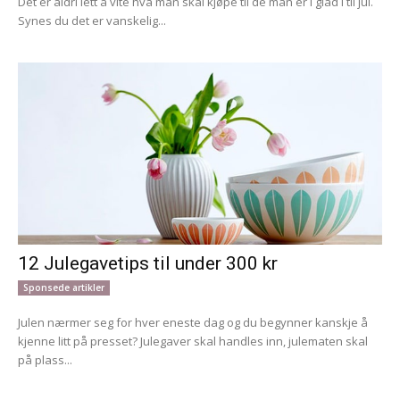
Det er aldri lett å vite hva man skal kjøpe til de man er i glad i til jul.
Synes du det er vanskelig...
12 Julegavetips til under 300 kr
Sponsede artikler
Julen nærmer seg for hver eneste dag og du begynner kanskje å
kjenne litt på presset? Julegaver skal handles inn, julematen skal
på plass...