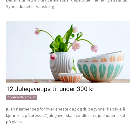
Det er aldri lett å vite hva man skal kjøpe til de man er i glad i til jul.
Synes du det er vanskelig...
12 Julegavetips til under 300 kr
Sponsede artikler
Julen nærmer seg for hver eneste dag og du begynner kanskje å
kjenne litt på presset? Julegaver skal handles inn, julematen skal
på plass...