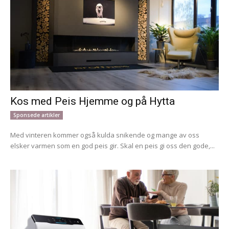
Kos med Peis Hjemme og på Hytta
Sponsede artikler
Med vinteren kommer også kulda snikende og mange av oss
elsker varmen som en god peis gir. Skal en peis gi oss den gode,...