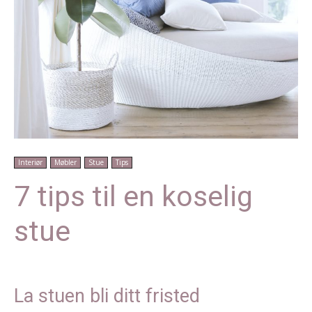
Interiør
Møbler
Stue
Tips
7 tips til en koselig
stue
La stuen bli ditt fristed