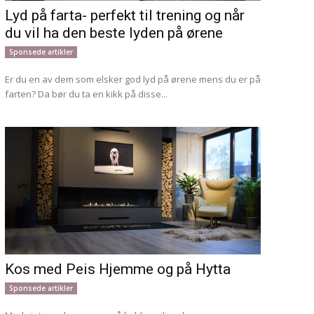
Lyd på farta- perfekt til trening og når
du vil ha den beste lyden på ørene
Sponsede artikler
Er du en av dem som elsker god lyd på ørene mens du er på
farten? Da bør du ta en kikk på disse...
Kos med Peis Hjemme og på Hytta
Sponsede artikler