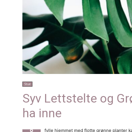
Stue
Syv Lettstelte og G
ha inne
fylle hjemmet med flotte grønne planter ka