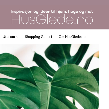
og Grønne Planter du k
Uterom
Shopping Galleri
Om HusGlede.no