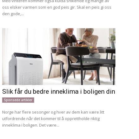
Med vinteren kommer også kulda snikende og mange av
oss elsker varmen som en god peis gir. Skal en peis gi oss
den gode,...
Slik får du bedre inneklima i boligen din
Sponsede artikler
Norge har flere sesonger og hver av dem kan være litt
utfordrende når det kommer til å opprettholde riktig
inneklima i boligen. Det være...