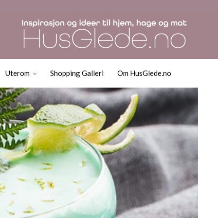
lse: Gresshoppe drink 
ade
Uterom
Shopping Galleri
Om HusGlede.no