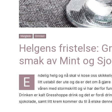
Matglede
Drinker
Helgens fristelse: 
smak av Mint og Sj
ndelig helg og nå skal vi kose oss skikkelig
E
litt ustabil der ute og da er det om å gjø
våren med stormskritt og vi har derfor fu
Drinken er kalt Gresshoppe drink og det er fordi dri
sjokolade, samt litt krem kommer du til å elske denn