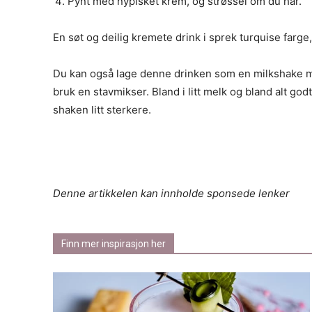
Pynt med nypisket krem, og strøssel om du har.
En søt og deilig kremete drink i sprek turquise farge,
Du kan også lage denne drinken som en milkshake med
bruk en stavmikser. Bland i litt melk og bland alt godt
shaken litt sterkere.
Denne artikkelen kan innholde sponsede lenker
Finn mer inspirasjon her