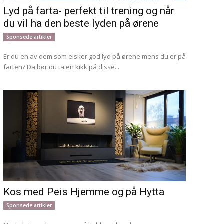
Lyd på farta- perfekt til trening og når
du vil ha den beste lyden på ørene
Sponsede artikler
Er du en av dem som elsker god lyd på ørene mens du er på
farten? Da bør du ta en kikk på disse...
Kos med Peis Hjemme og på Hytta
Sponsede artikler