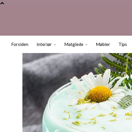
Helgens friste
Mint og Sjokol
Forsiden
Interiør
Matglede
Møbler
Tips