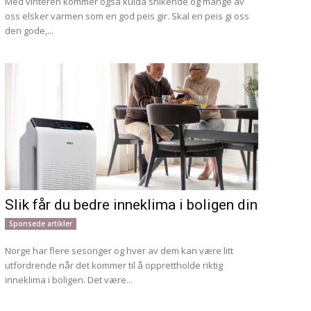
Med vinteren kommer også kulda snikende og mange av
oss elsker varmen som en god peis gir. Skal en peis gi oss
den gode,...
Slik får du bedre inneklima i boligen din
Sponsede artikler
Norge har flere sesonger og hver av dem kan være litt
utfordrende når det kommer til å opprettholde riktig
inneklima i boligen. Det være...