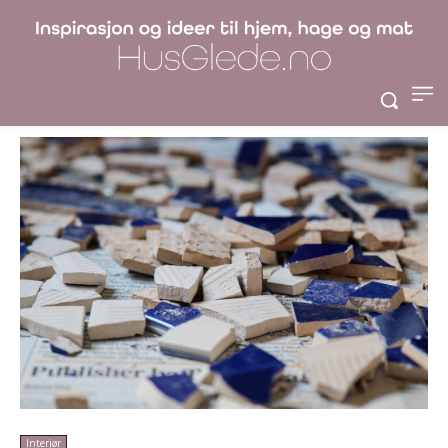
porselens
tallerkener
Interiør