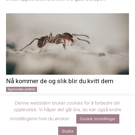
Nå kommer de og slik blir du kvitt dem
Sponsede artikler
Når våren melder sin ankomst med varmere dager og netter, kan
Denne websiden bruker cookies for å forbedre din
du være helt sikker på at også mauren våkner til liv. Mauren er...
opplevelse. Vi håper det går bra, du kan også endre
innstillingene hvis du ønsker.
Cookie innstillinger
© Denne siden er driftet av Happy Media AS og designet av
Smith &
Godta
Schur AS