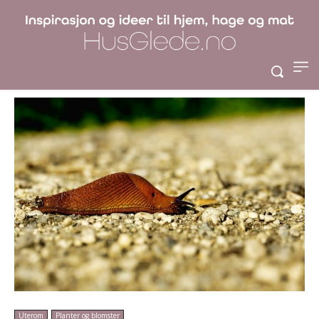
brunsneglene i
hagen
Uterom
Planter og blomster