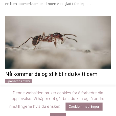
en liten oppmerksomhet til noen vi er glad i. Det løper...
Nå kommer de og slik blir du kvitt dem
Sponsede artikler
Når våren melder sin ankomst med varmere dager og netter, kan
Denne websiden bruker cookies for å forbedre din
du være helt sikker på at også mauren våkner til liv. Mauren er...
opplevelse. Vi håper det går bra, du kan også endre
innstillingene hvis du ønsker.
Cookie innstillinger
© Denne siden er driftet av Happy Media AS og designet av
Smith &