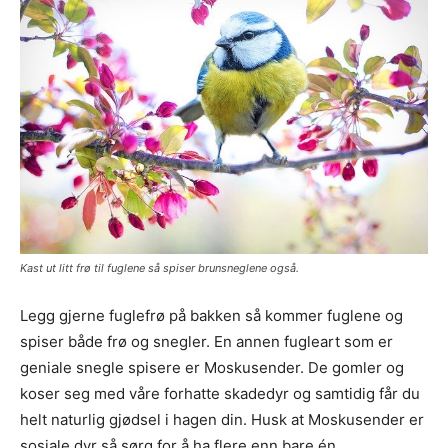
Kast ut litt frø til fuglene så spiser brunsneglene også.
Legg gjerne fuglefrø på bakken så kommer fuglene og
spiser både frø og snegler. En annen fugleart som er
geniale snegle spisere er Moskusender. De gomler og
koser seg med våre forhatte skadedyr og samtidig får du
helt naturlig gjødsel i hagen din. Husk at Moskusender er
sosiale dyr så sørg for å ha flere enn bare én.