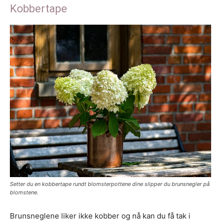
Kobbertape
Setter du en kobbertape rundt blomsterpottene dine slipper du brunsnegler på
blomstene.
Brunsneglene liker ikke kobber og nå kan du få tak i